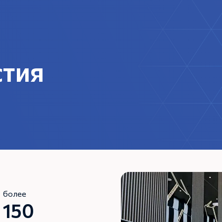
стия
несколько вариантов
стей.
более
150