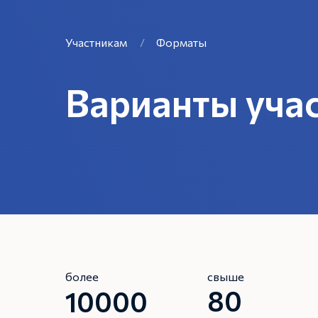
Участникам
/
Форматы
Варианты уча
Для гостей Форума предусмотрено 
участия с разным набором возможно
более
свыше
80
10000