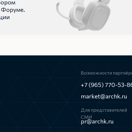
бором
 Форуме.
ации
Возможности партнёр
+7 (965) 770-53-8
market@archk.ru
Для представителей
СМИ
pr@archk.ru